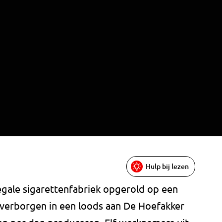
Hulp bij lezen
egale sigarettenfabriek opgerold op een
t verborgen in een loods aan De Hoefakker