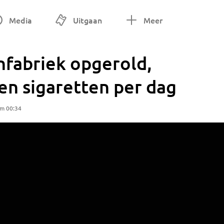
Media
Uitgaan
Meer
enfabriek opgerold,
en sigaretten per dag
om 00:34