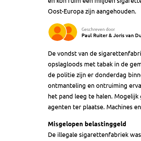
en kon ruim één miljoen sigaret
Oost-Europa zijn aangehouden.
Geschreven door
Paul Ruiter
&
Joris van D
De vondst van de sigarettenfabr
opslagloods met tabak in de g
de politie zijn er donderdag bin
ontmanteling en ontruiming erva
het pand leeg te halen. Mogelij
agenten ter plaatse. Machines e
Misgelopen belastinggeld
De illegale sigarettenfabriek wa