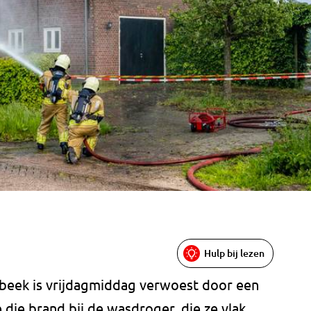
Hulp bij lezen
Esbeek is vrijdagmiddag verwoest door een
 die brand bij de wasdroger, die ze vlak