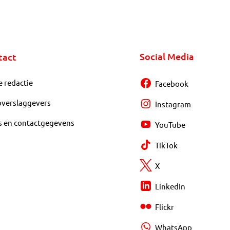
Social Media
tact
e redactie
Facebook
overslaggevers
Instagram
s en contactgegevens
YouTube
TikTok
X
LinkedIn
Flickr
WhatsApp