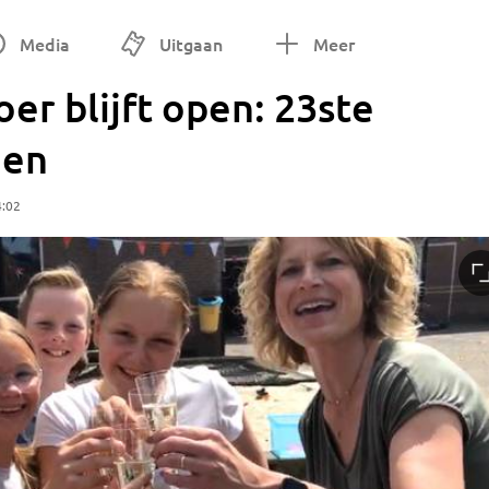
Media
Uitgaan
Meer
er blijft open: 23ste
den
4:02