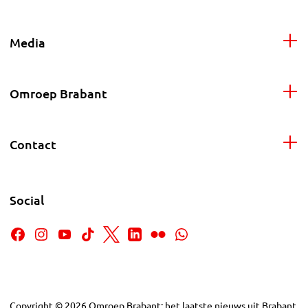
Media
Omroep Brabant
Contact
Social
Copyright
©
2026
Omroep Brabant: het laatste nieuws uit Brabant,