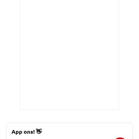
App ons!
👋