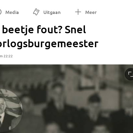
Media
Uitgaan
Meer
 beetje fout? Snel
 oorlogsburgemeester
om 22:22