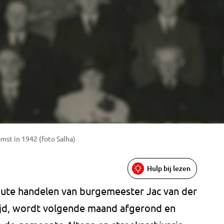
mst in 1942 (foto Salha)
Hulp bij lezen
oute handelen van burgemeester Jac van der
ijd, wordt volgende maand afgerond en