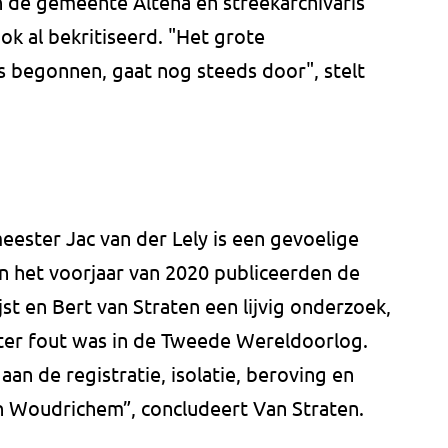
 de gemeente Altena en streekarchivaris
k al bekritiseerd. "Het grote
is begonnen, gaat nog steeds door", stelt
ester Jac van der Lely is een gevoelige
n het voorjaar van 2020 publiceerden de
st en Bert van Straten een lijvig onderzoek,
ter fout was in de Tweede Wereldoorlog.
an de registratie, isolatie, beroving en
in Woudrichem”, concludeert Van Straten.