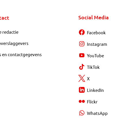
Social Media
tact
e redactie
Facebook
overslaggevers
Instagram
s en contactgegevens
YouTube
TikTok
X
LinkedIn
Flickr
WhatsApp