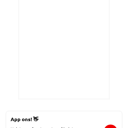
App ons!
👋