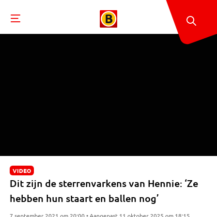
VIDEO
Dit zijn de sterrenvarkens van Hennie: ‘Ze
hebben hun staart en ballen nog’
7 september 2021 om 20:00 • Aangepast 11 oktober 2025 om 18:15