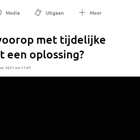
Media
Uitgaan
Meer
oorop met tijdelijke
et een oplossing?
ber 2021 om 11:47