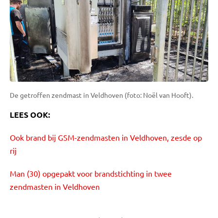
De getroffen zendmast in Veldhoven (foto: Noël van Hooft).
LEES OOK:
Ook brand bij GSM-zendmasten in Veldhoven, zesde op
rij
Man (30) opgepakt voor brandstichting in twee
zendmasten in Veldhoven