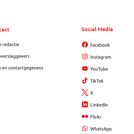
Social Media
tact
e redactie
Facebook
overslaggevers
Instagram
s en contactgegevens
YouTube
TikTok
X
LinkedIn
Flickr
WhatsApp