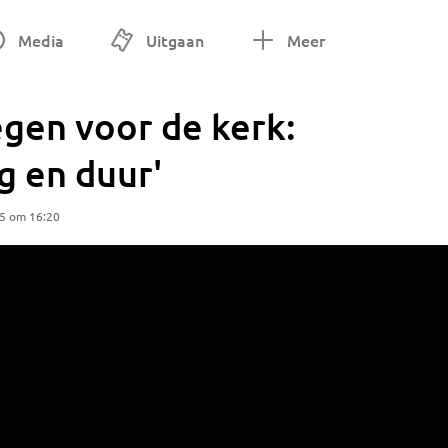
Media
Uitgaan
Meer
gen voor de kerk:
ig en duur'
25 om 16:20