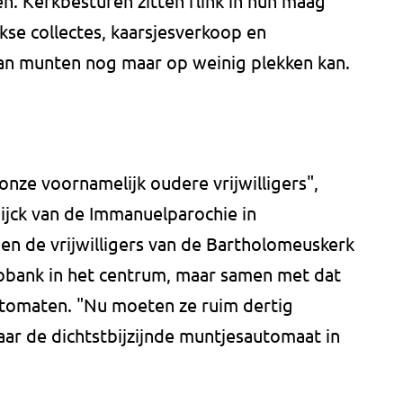
. Kerkbesturen zitten flink in hun maag
se collectes, kaarsjesverkoop en
van munten nog maar op weinig plekken kan.
onze voornamelijk oudere vrijwilligers",
jck van de Immanuelparochie in
en de vrijwilligers van de Bartholomeuskerk
obank in het centrum, maar samen met dat
utomaten. "Nu moeten ze ruim dertig
aar de dichtstbijzijnde muntjesautomaat in