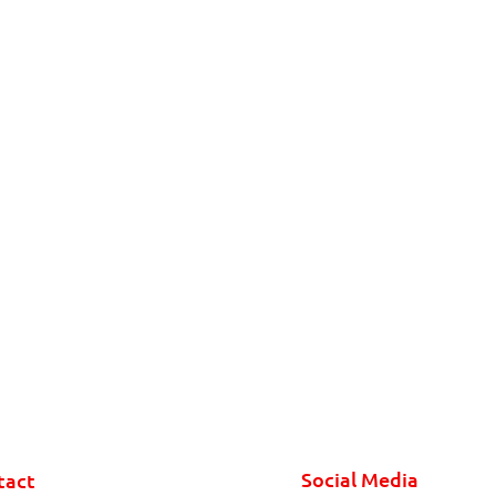
Social Media
tact