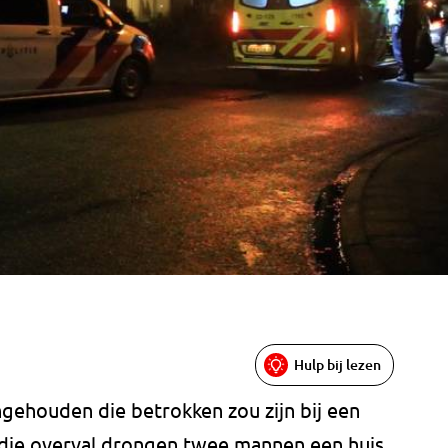
Hulp bij lezen
ngehouden die betrokken zou zijn bij een
 die overval drongen twee mannen een huis