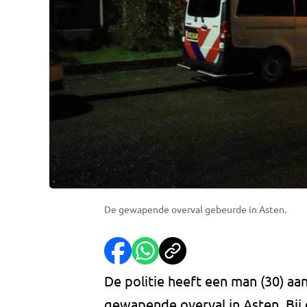
De gewapende overval gebeurde in Asten.
De politie heeft een man (30) aa
gewapende overval in Asten. Bij