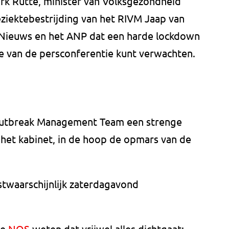
k Rutte, minister van Volksgezondheid
ziektebestrijding van het RIVM Jaap van
 Nieuws en het ANP dat een harde lockdown
je van de persconferentie kunt verwachten.
t Outbreak Management Team een strenge
het kabinet, in de hoop de opmars van de
waarschijnlijk zaterdagavond
de
NOS
weten dat vrijwel alles dichtgaat: