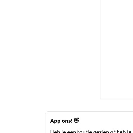
App ons!
👋
Heb je een foutje gezien of heb je