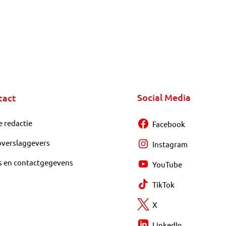
Social Media
tact
e redactie
Facebook
overslaggevers
Instagram
s en contactgegevens
YouTube
TikTok
X
LinkedIn