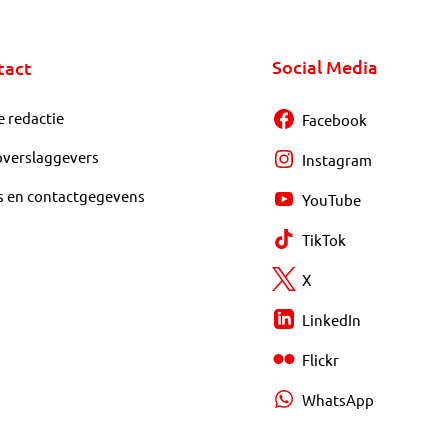
Social Media
tact
e redactie
Facebook
overslaggevers
Instagram
s en contactgegevens
YouTube
TikTok
X
LinkedIn
Flickr
WhatsApp