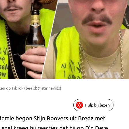
ken op TikTok (beeld: @stinnavids)
Hulp bij lezen
demie begon Stijn Roovers uit Breda met
 snel kreeg hij reacties dat hij op D'n Dave