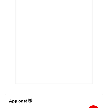
App ons!
👋