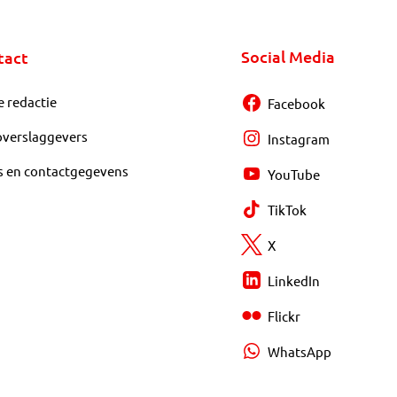
Social Media
tact
e redactie
Facebook
overslaggevers
Instagram
s en contactgegevens
YouTube
TikTok
X
LinkedIn
Flickr
WhatsApp