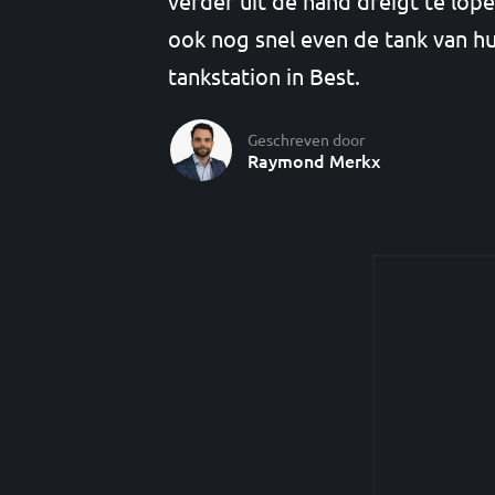
verder uit de hand dreigt te lope
ook nog snel even de tank van hu
tankstation in Best.
Geschreven door
Raymond Merkx