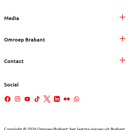
Media
Omroep Brabant
Contact
Social
Copyright
©
2026
Omroep Brabant: het laatste nieuws uit Brabant,