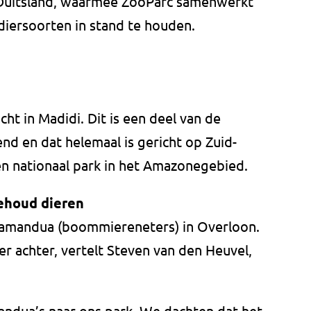
 Duitsland, waarmee ZooParc samenwerkt
iersoorten in stand te houden.
ht in Madidi. Dit is een deel van de
end en dat helemaal is gericht op Zuid-
n nationaal park in het Amazonegebied.
behoud dieren
tamandua (boommiereneters) in Overloon.
r achter, vertelt Steven van den Heuvel,
ndua’s naar ons park. We dachten dat het