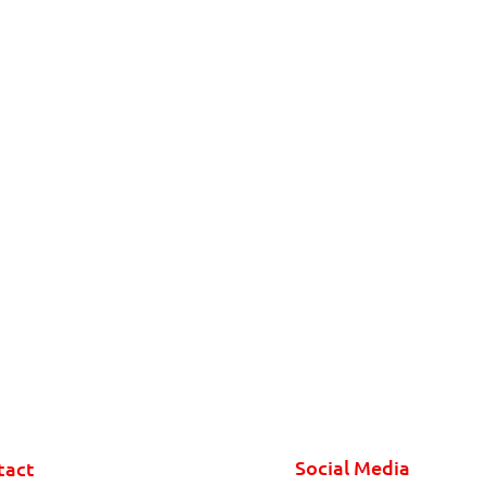
Social Media
tact