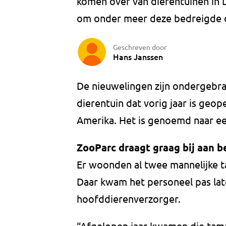
komen over van dierentuinen in
om onder meer deze bedreigde d
Geschreven door
Hans Janssen
De nieuwelingen zijn ondergebrac
dierentuin dat vorig jaar is geop
Amerika. Het is genoemd naar ee
ZooParc draagt graag bij aan 
Er woonden al twee mannelijke 
Daar kwam het personeel pas late
hoofddierenverzorger.
“Afgelopen jaar kwamen die tama