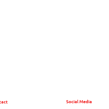
Social Media
tact