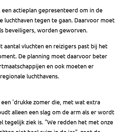
 een actieplan gepresenteerd om in de
e luchthaven tegen te gaan. Daarvoor moet
ls beveiligers, worden geworven.
 aantal vluchten en reizigers past bij het
oment. De planning moet daarvoor beter
rtmaatschappijen en ook moeten er
regionale luchthavens.
 een 'drukke zomer die, met wat extra
oudt alleen een slag om de arm als er wordt
l tegelijk ziek is. "We redden het met onze
tten niet heel ruim in de jas", zegt de