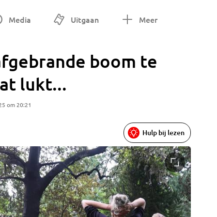
Media
Uitgaan
Meer
afgebrande boom te
t lukt...
25 om 20:21
Hulp bij lezen
Foto: Ar