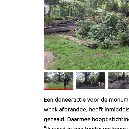
Een doneeractie voor de monume
week afbrandde, heeft inmiddels
gehaald. Daarmee hoopt stichti
"Ik word er een beetje verlegen v