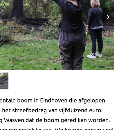
ntale boom in Eindhoven die afgelopen
 het streefbedrag van vijfduizend euro
ng Wasven dat de boom gered kan worden.
an om eerlijk te zijn. We krijgen enorm veel