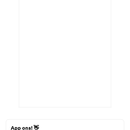
App ons!
👋