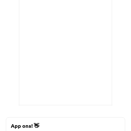
App ons!
👋