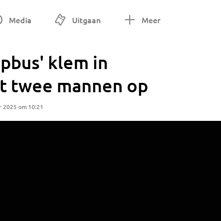
Media
Uitgaan
Meer
napbus' klem in
kt twee mannen op
r 2025 om 10:21