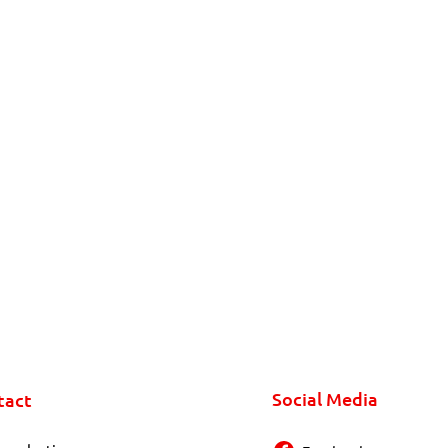
Social Media
tact