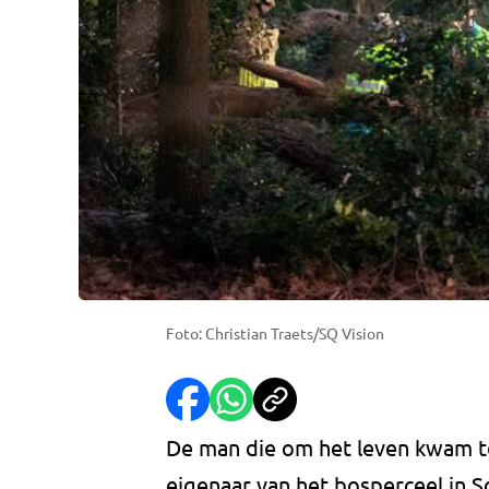
Foto: Christian Traets/SQ Vision
De man die om het leven kwam to
eigenaar van het bosperceel in 