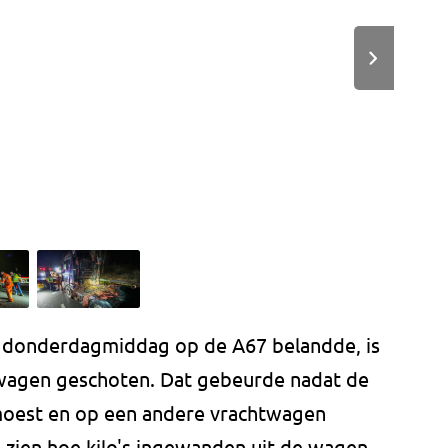
e donderdagmiddag op de A67 belandde, is
twagen geschoten. Dat gebeurde nadat de
moest en op een andere vrachtwagen
 zien hoe kilo's ingewanden uit de wagen