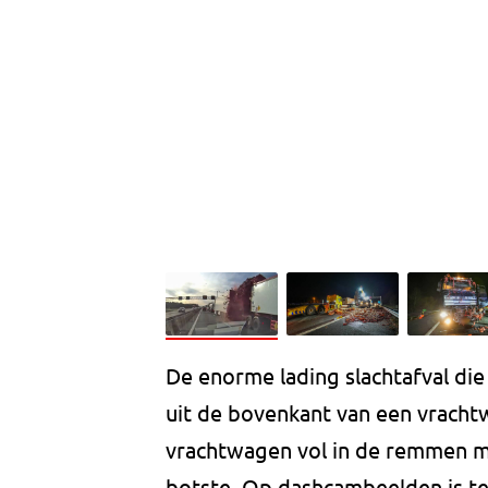
De enorme lading slachtafval di
uit de bovenkant van een vrach
vrachtwagen vol in de remmen 
botste. Op dashcambeelden is te