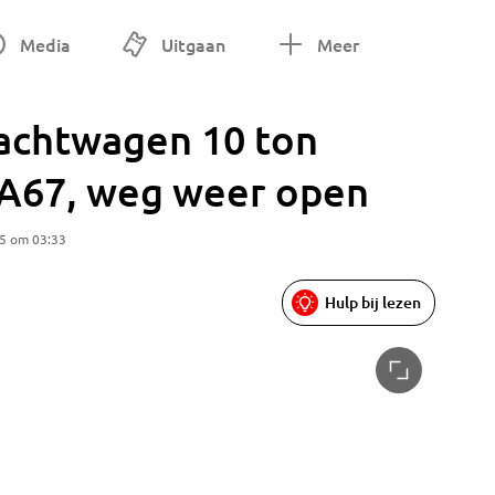
Media
Uitgaan
Meer
rachtwagen 10 ton
e A67, weg weer open
5 om 03:33
Hulp bij lezen
Foto: Da