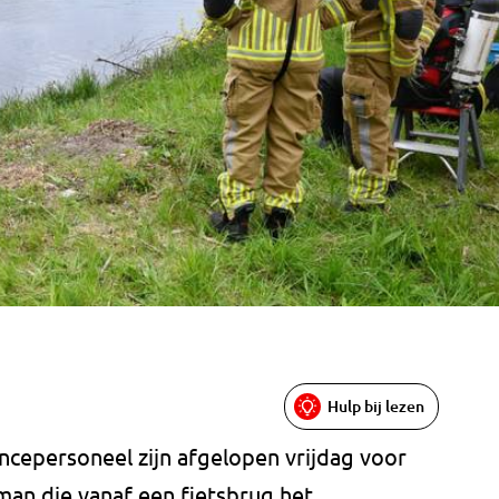
Hulp bij lezen
ncepersoneel zijn afgelopen vrijdag voor
man die vanaf een fietsbrug het