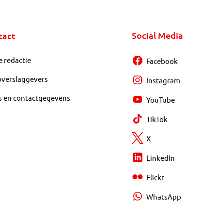
Social Media
tact
e redactie
Facebook
overslaggevers
Instagram
s en contactgegevens
YouTube
TikTok
X
LinkedIn
Flickr
WhatsApp