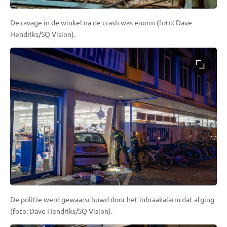
De ravage in de winkel na de crash was enorm (foto: Dave
Hendriks/SQ Vision).
De politie werd gewaarschuwd door het inbraakalarm dat afging
(foto: Dave Hendriks/SQ Vision).