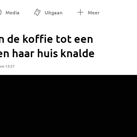
Media
Uitgaan
Meer
n de koffie tot een
n haar huis knalde
 om 13:57