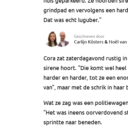
huis geparkeerd. Ze hoorden sir
grindpad en vervolgens een harde
Dat was echt luguber."
Geschreven door
&
Carlijn Kösters
Noël van
Cora zat zaterdagavond rustig in 
sirene hoort. "Die komt wel heel
harder en harder, tot ze een en
van", maar met de schrik in haar
Wat ze zag was een politiewagen 
"Het was ineens oorverdovend stil
sprintte naar beneden.