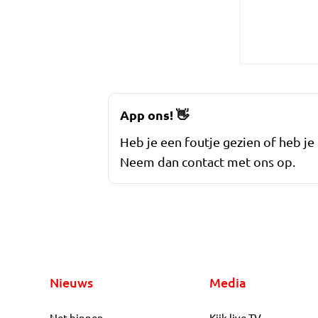
App ons!
👋
Heb je een foutje gezien of heb je
Neem dan contact met ons op.
Nieuws
Media
Net binnen
Kijk live TV