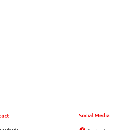
Social Media
tact
e redactie