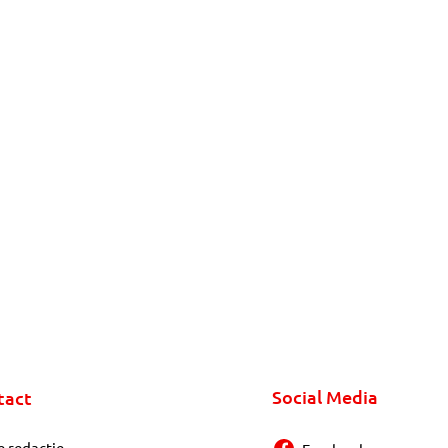
Social Media
tact
e redactie