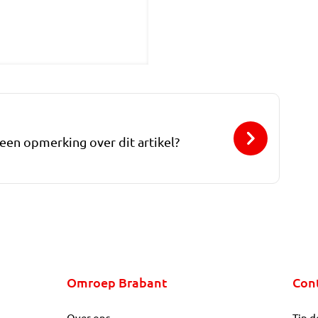
 een opmerking over dit artikel?
Omroep Brabant
Con
Over ons
Tip d