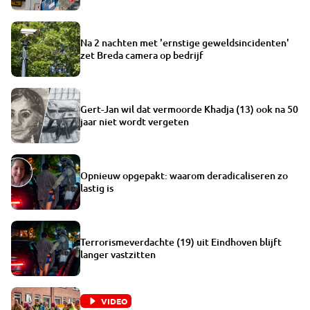
Na 2 nachten met 'ernstige geweldsincidenten'
zet Breda camera op bedrijf
Gert-Jan wil dat vermoorde Khadja (13) ook na 50
jaar niet wordt vergeten
Opnieuw opgepakt: waarom deradicaliseren zo
lastig is
Terrorismeverdachte (19) uit Eindhoven blijft
langer vastzitten
VIDEO