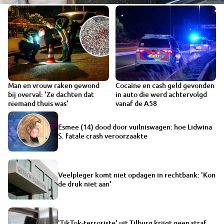
Man en vrouw raken gewond
Cocaïne en cash geld gevonden
VIDEO
bij overval: 'Ze dachten dat
in auto die werd achtervolgd
niemand thuis was'
vanaf de A58
Esmee (14) dood door vuilniswagen: hoe Lidwina
S. fatale crash veroorzaakte
Veelpleger komt niet opdagen in rechtbank: 'Kon
de druk niet aan'
'TikTok-terroriste' uit Tilburg krijgt geen straf