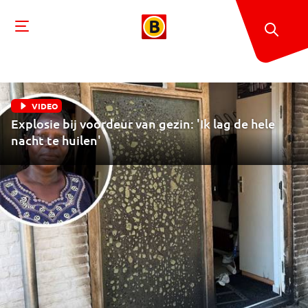
VIDEO
Explosie bij voordeur van gezin: 'Ik lag de hele
nacht te huilen'