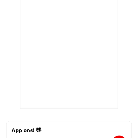
App ons!
👋