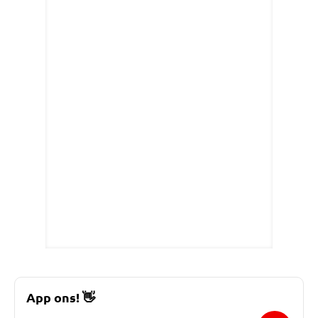
App ons!
👋