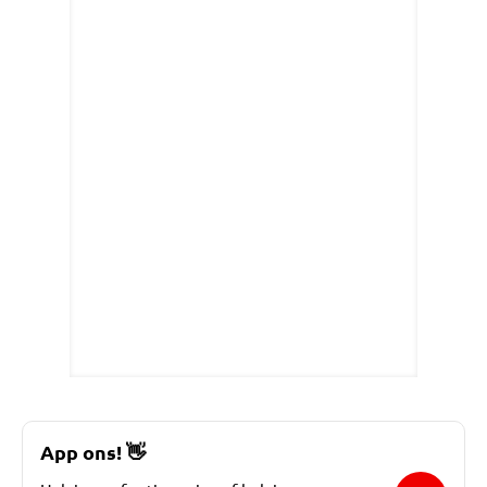
App ons!
👋