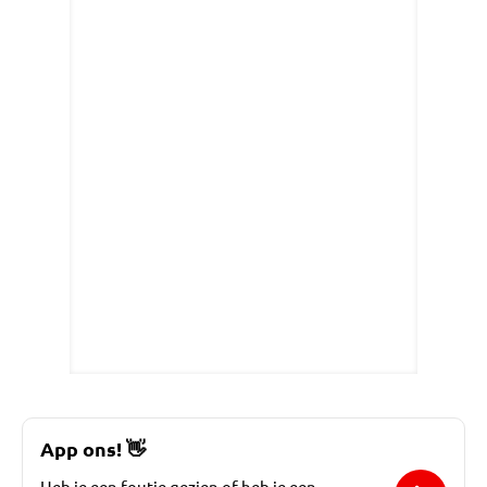
App ons!
👋
Heb je een foutje gezien of heb je een