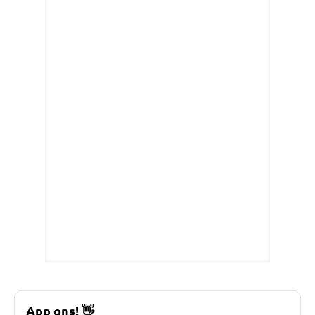
App ons!
👋