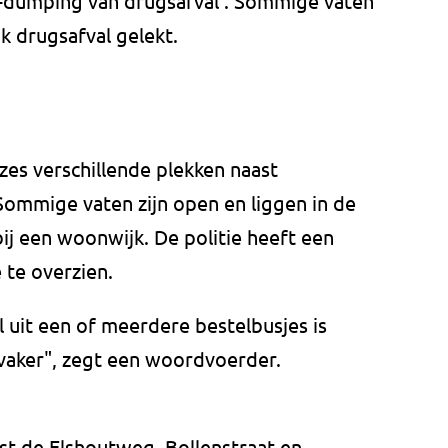
a-dumping van drugsafval'. Sommige vaten
 drugsafval gelekt.
zes verschillende plekken naast
ommige vaten zijn open en liggen in de
bij een woonwijk. De politie heeft een
 te overzien.
l uit een of meerdere bestelbusjes is
vaker", zegt een woordvoerder.
t de Elshoutweg, Bollenstraat en