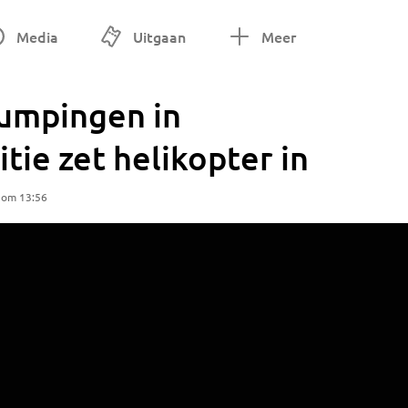
Media
Uitgaan
Meer
umpingen in
tie zet helikopter in
 om 13:56