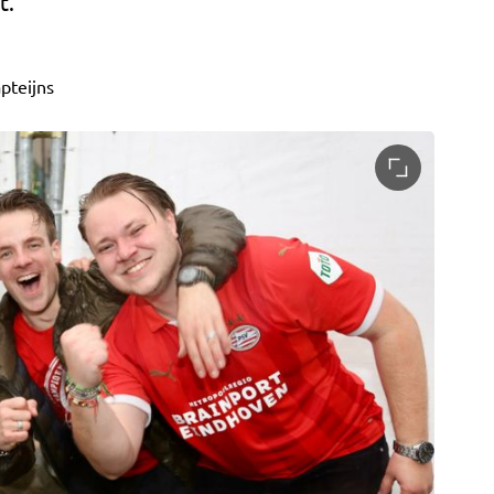
t.
pteijns