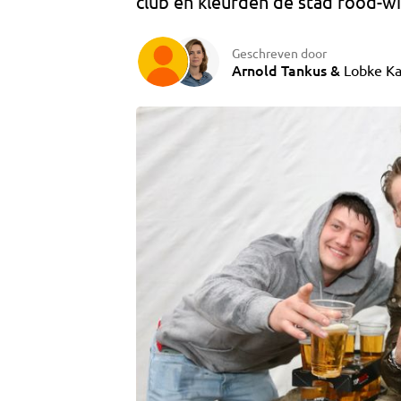
club en kleurden de stad rood-wi
Geschreven door
Arnold Tankus
&
Lobke Ka