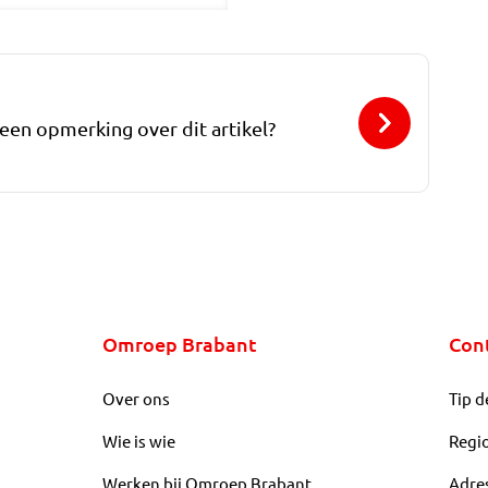
 een opmerking over dit artikel?
Omroep Brabant
Con
Over ons
Tip d
Wie is wie
Regi
Werken bij Omroep Brabant
Adre