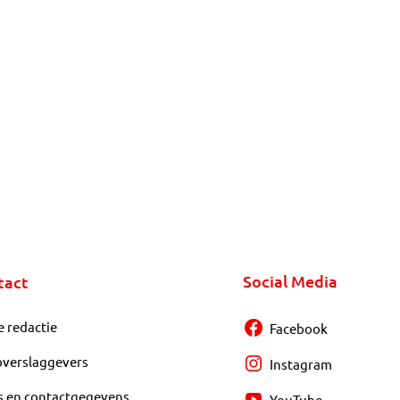
Social Media
tact
e redactie
Facebook
overslaggevers
Instagram
s en contactgegevens
YouTube