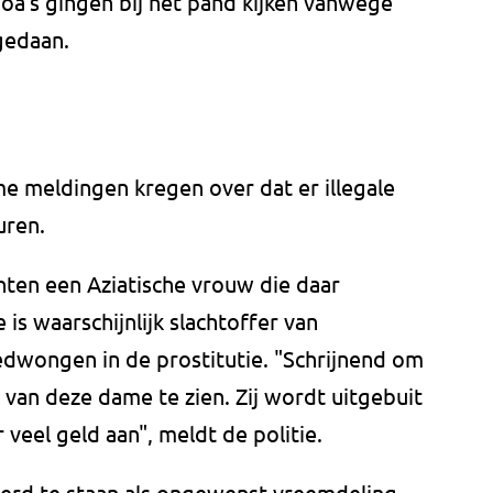
oa's gingen bij het pand kijken vanwege
gedaan.
e meldingen kregen over dat er illegale
uren.
ten een Aziatische vrouw die daar
e is waarschijnlijk slachtoffer van
dwongen in de prostitutie. "Schrijnend om
van deze dame te zien. Zij wordt uitgebuit
veel geld aan", meldt de politie.
erd te staan als ongewenst vreemdeling.