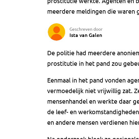
prostitutie werkte. Agenten en b
meerdere meldingen die waren 
Geschreven door
Ista van Galen
De politie had meerdere anoniem
prostitutie in het pand zou gebe
Eenmaal in het pand vonden agen
vermoedelijk niet vrijwillig zat. Z
mensenhandel en werkte daar ge
de leef- en werkomstandigheden 
en andere mensen verdienen hier 
Na onderzoek bleek ze gesignale