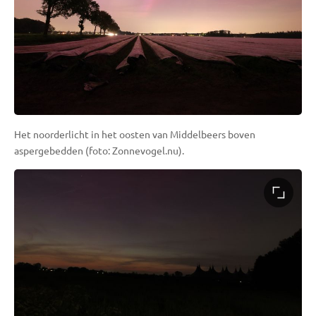
Het noorderlicht in het oosten van Middelbeers boven
aspergebedden (foto: Zonnevogel.nu).