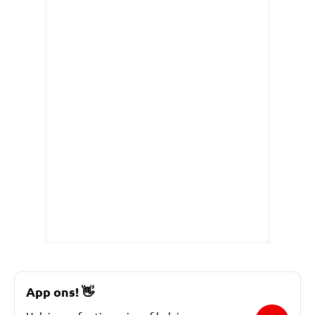
App ons!
👋