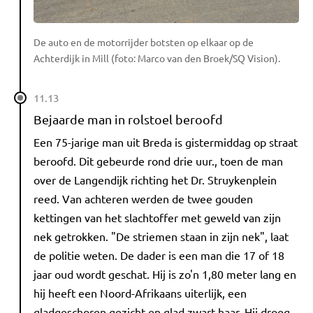
De auto en de motorrijder botsten op elkaar op de
Achterdijk in Mill (foto: Marco van den Broek/SQ Vision).
11.13
Bejaarde man in rolstoel beroofd
Een 75-jarige man uit Breda is gistermiddag op straat
beroofd. Dit gebeurde rond drie uur., toen de man
over de Langendijk richting het Dr. Struykenplein
reed. Van achteren werden de twee gouden
kettingen van het slachtoffer met geweld van zijn
nek getrokken. "De striemen staan in zijn nek", laat
de politie weten. De dader is een man die 17 of 18
jaar oud wordt geschat. Hij is zo'n 1,80 meter lang en
hij heeft een Noord-Afrikaans uiterlijk, een
gladgeschoren gezicht en glad zwart haar. Hij droeg