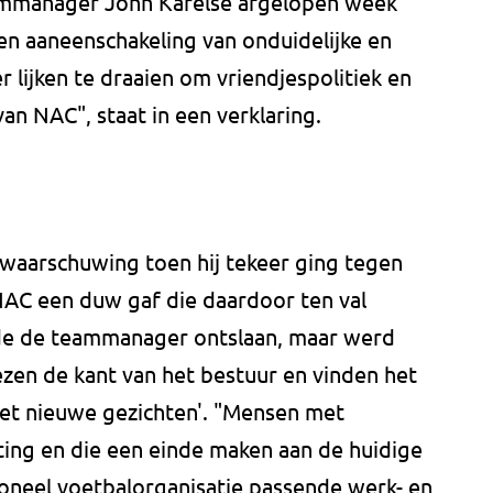
ammanager John Karelse afgelopen week
een aaneenschakeling van onduidelijke en
r lijken te draaien om vriendjespolitiek en
an NAC", staat in een verklaring.
 waarschuwing toen hij tekeer ging tegen
NAC een duw gaf die daardoor ten val
lde de teammanager ontslaan, maar werd
zen de kant van het bestuur en vinden het
met nieuwe gezichten'. "Mensen met
ting en die een einde maken aan de huidige
sioneel voetbalorganisatie passende werk- en