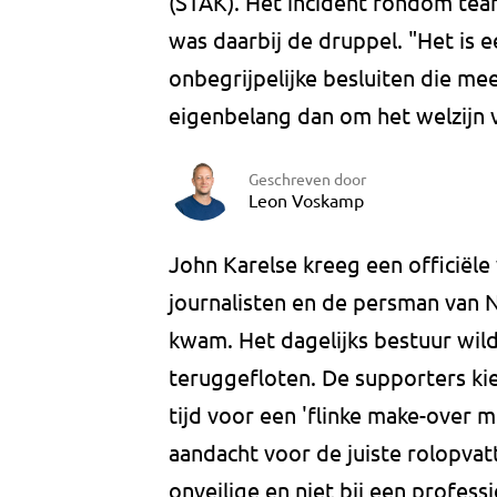
(STAK). Het incident rondom te
was daarbij de druppel. "Het is 
onbegrijpelijke besluiten die mee
eigenbelang dan om het welzijn v
Geschreven door
Leon Voskamp
John Karelse kreeg een officiële
journalisten en de persman van 
kwam. Het dagelijks bestuur wi
teruggefloten. De supporters kie
tijd voor een 'flinke make-over 
aandacht voor de juiste rolopvat
onveilige en niet bij een profes