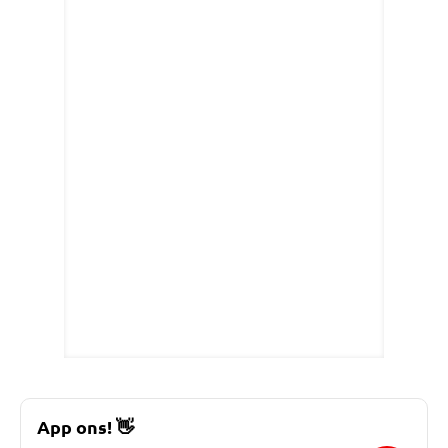
App ons!
👋