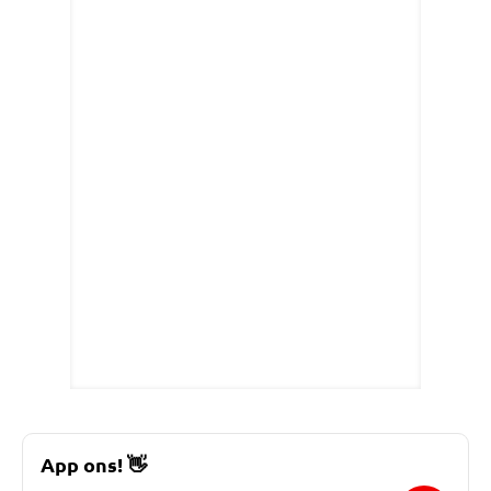
App ons!
👋