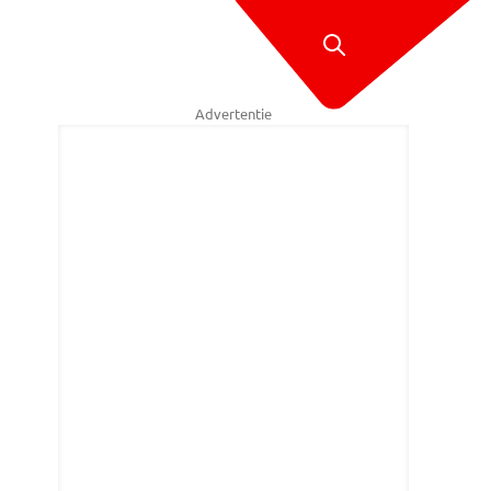
Advertentie
r de banden zijn plat en de auto houdt al maanden een parkplek bezet (fot