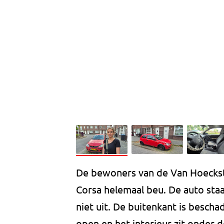
De bewoners van de Van Hoeckst
Corsa helemaal beu. De auto staat
niet uit. De buitenkant is bescha
open en het interieur zit onder