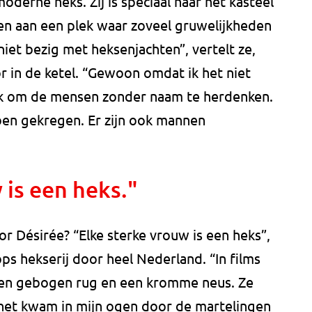
moderne heks. Zij is speciaal naar het kasteel
n aan een plek waar zoveel gruwelijkheden
niet bezig met heksenjachten”, vertelt ze,
or in de ketel. “Gewoon omdat ik het niet
rijk om de mensen zonder naam te herdenken.
en gekregen. Er zijn ook mannen
 is een heks."
or Désirée? “Elke sterke vrouw is een heks”,
ps hekserij door heel Nederland. “In films
en gebogen rug en een kromme neus. Ze
et kwam in mijn ogen door de martelingen