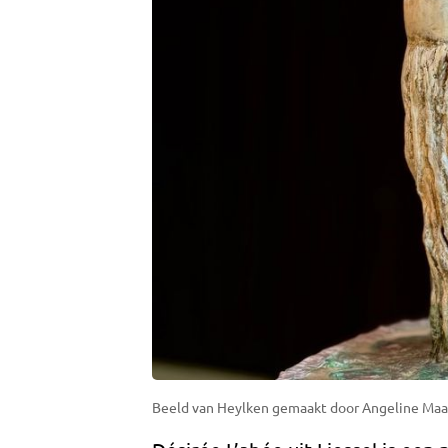
Beeld van Heylken gemaakt door Angeline Maas