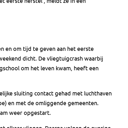
t eerste herstel', meldt ze in een
en en om tijd te geven aan het eerste
t weekend dicht. De vliegtuigcrash waarbij
egschool om het leven kwam, heeft een
elijke sluiting contact gehad met luchthaven
eppe) en met de omliggende gemeenten.
aam weer opgestart.
met elkaar vliegen. Daarna volgen de overige