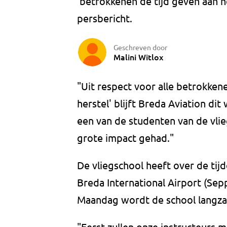
'betrokkenen de tijd geven aan he
persbericht.
Geschreven door
Malini Witlox
"Uit respect voor alle betrokken
herstel' blijft Breda Aviation di
een van de studenten van de vli
grote impact gehad."
De vliegschool heeft over de tijd
Breda International Airport (S
Maandag wordt de school langz
"Eerst zullen onze instructeurs 