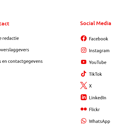
Social Media
tact
e redactie
Facebook
overslaggevers
Instagram
s en contactgegevens
YouTube
TikTok
X
LinkedIn
Flickr
WhatsApp